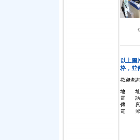
以上圖
格，並
歡迎查
地 址
電 話：2
傳 真：2
電 郵