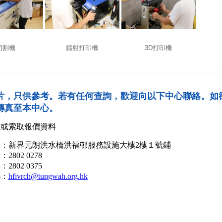
切割機
鐳射打印機
3D打印機
片，只供參考。若有任何查詢，歡迎向以下中心聯絡。如
傳真至本中心。
詢或索取報價資料
：新界元朗洪水橋洪福邨服務設施大樓2樓１號鋪
802 0278
802 0375
：
hfivrch@tungwah.org.hk