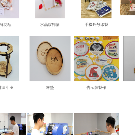
鮮花瓶
水晶膠飾物
手機外殼印製
啡漏斗座
杯墊
告示牌製作