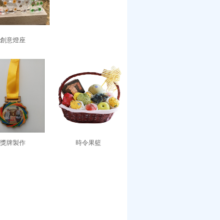
創意燈座
獎牌製作
時令果籃