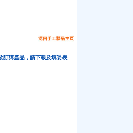
欲訂講產品，請下載及填妥表